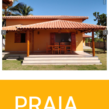
‹
›
PRAIA